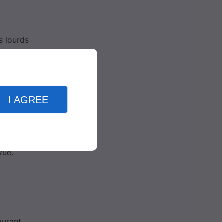
s lourds
 des
I AGREE
vue.
ourant.