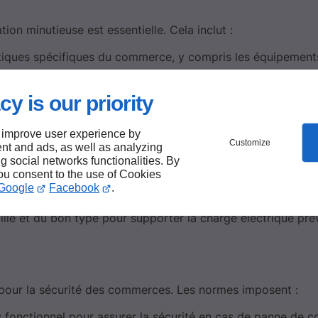
tion minutieuse est essentielle. Cela inclut :
étiques spécifiques du commerce, y compris les équipement
illé qui prend en compte la disposition des équipements et
cy is our priority
 improve user experience by
Customize
nt and ads, as well as analyzing
ng social networks functionalities. By
you consent to the use of Cookies
ation électrique. Les normes stipulent :
Google
Facebook
.
tègent contre les surcharges et les courts-circuits.
aille et du bon type pour supporter la charge électrique pré
l pour la sécurité des commerces. Les normes imposent :
s fonctionnel pour assurer la sécurité en cas de panne de c