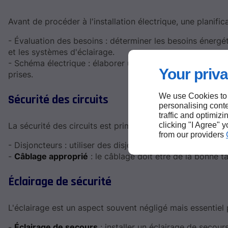
Avant de procéder à l'installation électrique, une planifica
- Évaluation des besoins : déterminer les besoins énerg
et les systèmes d'éclairage.
- Schéma électrique : élaborer un schéma électrique déta
Your priva
prises.
We use Cookies to
Sécurité des circuits
personalising conte
traffic and optimizi
clicking "I Agree" 
La sécurité des circuits est primordiale dans toute install
from our providers
- Disjoncteurs : utiliser des disjoncteurs adaptés qui pro
-
Câblage approprié
: le câblage doit être de la bonne t
Éclairage de sécurité
L'éclairage est un aspect souvent négligé mais essentie
-
Éclairage de secours
: installer un éclairage de secour