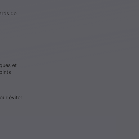
ards de
iques et
oints
our éviter