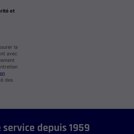
rité et
surer la
ant avec
alement
ntretien
ien
té des
 service depuis 1959