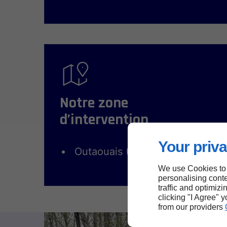
Notre zone
d’intervention
Your priva
Outaouais (Québec)
We use Cookies to
personalising conte
traffic and optimizi
clicking "I Agree" 
from our providers