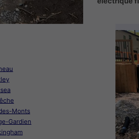
électrique f
ineau
tley
lsea
Pêche
l-des-Monts
nge-Gardien
ckingham