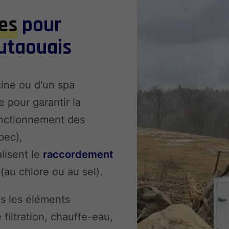
ues
pour
Outaouais
scine ou d'un spa
e pour garantir la
onctionnement des
bec),
lisent le
raccordement
(au chlore ou au sel).
us les éléments
filtration, chauffe-eau,