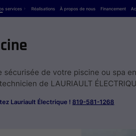
os services
Réalisations
À propos de nous
Financement
Ac
scine
ue sécurisée de votre piscine ou spa e
u technicien de LAURIAULT ÉLECTRIQU
ez Lauriault Électrique !
819-581-1268