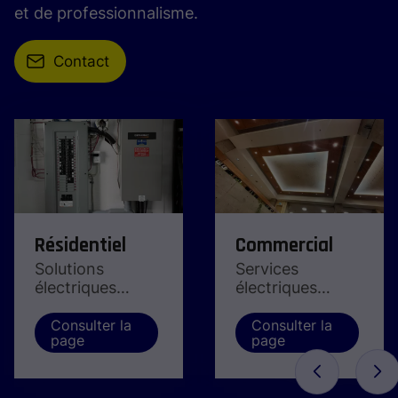
et de professionnalisme.
Contact
Résidentiel
Commercial
Solutions
Services
électriques
électriques
complètes pour
adaptés aux
le secteur
besoins des
Consulter la
Consulter la
page
page
résidentiel
commerces